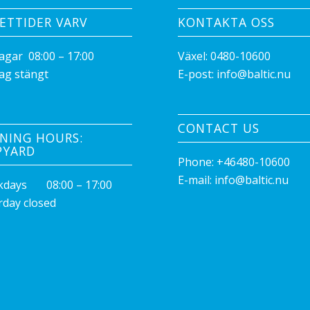
ETTIDER VARV
KONTAKTA OSS
agar 08:00 – 17:00
Växel:
0480-10600
ag stängt
E-post:
info@baltic.nu
CONTACT US
NING HOURS:
PYARD
Phone:
+46480-10600
E-mail:
info@baltic.nu
days 08:00 – 17:00
rday closed